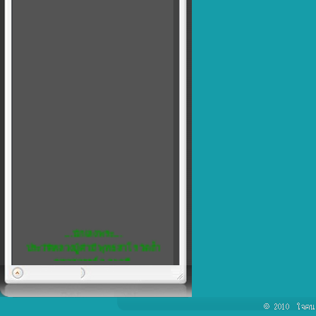
....นักเลงพระ....
ประวัติหลวงปู่คำมี พุทธสาโร วัดถ้ำ
คูหาสวรรค์ จ.ลพบุรี
พิเศษ...5
เชิญชวน สมาชิกทุกท่าน แสดงความ
คิดเห็น ได้ที่ เว็บบอร์ด ครับ