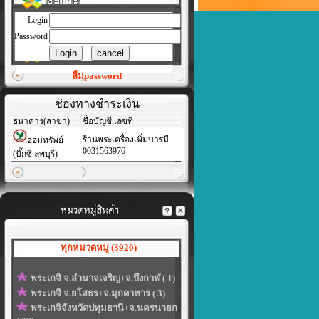
Login
Password
ลืมpassword
ช่องทางชำระเงิน
ธนาคาร(สาขา)
ชื่อบัญชี,เลขที่
ร้านพระเครื่องเพิ่มบารมี
ออมทรัพย์
0031563976
(บิ๊กซี ลพบุรี)
ทุกหมวดหมู่ (3920)
พระเกจิ จ.อำนาจเจริญ+จ.บึงกาฬ ( 1)
พระเกจิ จ.ยโสธร+จ.มุกดาหาร ( 3)
พระเกจิจังหวัดปทุมธานี+จ.นครนายก