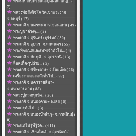
พระมหากษัตริย์และบุคคลสำคัญ... (
7)
หลวงพ่อสังกิจโจ วัดเขาพระงาม
จ.ลพบุรี ( 17)
พระเกจิ จ.นครพนม+จ.ขอนแก่น ( 49)
พระบูชาต่างๆ.... ( 2)
พระเกจิ จ.สุรินทร์+บุรีรัมย์ ( 50)
พระเกจิ จ.อุบลฯ+ จ.สกลนคร ( 55)
พระพิฆเณศและเทพเจ้าทั่วไป... ( 4)
พระเกจิ จ.ชัยภูมิ+ จ.อุดรธานี ( 13)
ล็อคเก็ต-รูปถ่าย... ( 5)
พระเกจิ จ.ศรีษะเกษ+ จ.ร้อยเอ็ด ( 26)
เครื่องรางของขลังทั่วไป... ( 97)
พระเกจิ จ.นครราชสีมา+
จ.มหาสารคาม ( 88)
หลวงปู่ทวดทุกวัด... ( 26)
พระเกจิ จ.หนองคาย+ จ.เลย ( 6)
พระกรุทั่วไป... ( 3)
พระเกจิ จ.หนองบัวลำภู+ จ.กาฬสินธุ์ (
0)
พระแท้ไม่รู้ที่รู้วัด... ( 611)
พระเกจิ จ.เชียงใหม่+ จ.อุตรดิตถ์ (