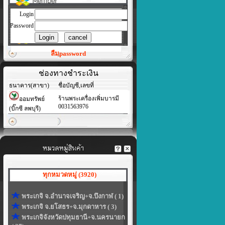
Login
Password
ลืมpassword
ช่องทางชำระเงิน
ธนาคาร(สาขา)
ชื่อบัญชี,เลขที่
ร้านพระเครื่องเพิ่มบารมี
ออมทรัพย์
0031563976
(บิ๊กซี ลพบุรี)
ทุกหมวดหมู่ (3920)
พระเกจิ จ.อำนาจเจริญ+จ.บึงกาฬ ( 1)
พระเกจิ จ.ยโสธร+จ.มุกดาหาร ( 3)
พระเกจิจังหวัดปทุมธานี+จ.นครนายก