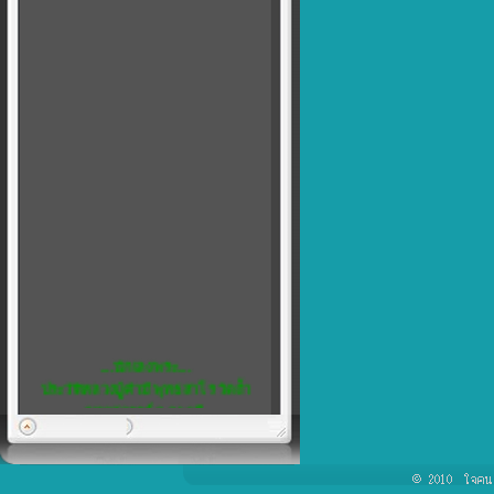
....นักเลงพระ....
ประวัติหลวงปู่คำมี พุทธสาโร วัดถ้ำ
คูหาสวรรค์ จ.ลพบุรี
พิเศษ...5
เชิญชวน สมาชิกทุกท่าน แสดงความ
คิดเห็น ได้ที่ เว็บบอร์ด ครับ