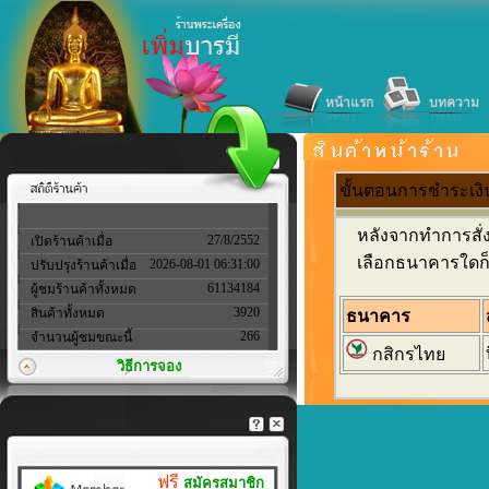
หน้าแรก
บทความ
ขั้นตอนการชำระเงิ
หลังจากทำการสั่งซื
27/8/2552
เปิดร้านค้าเมื่อ
เลือกธนาคารใดก็ได
2026-08-01 06:31:00
ปรับปรุงร้านค้าเมื่อ
61134184
ผู้ชมร้านค้าทั้งหมด
3920
สินค้าทั้งหมด
ธนาคาร
266
จำนวนผู้ชมขณะนี้
กสิกรไทย
วิธีการจอง
ฟรี
สมัครสมาชิก