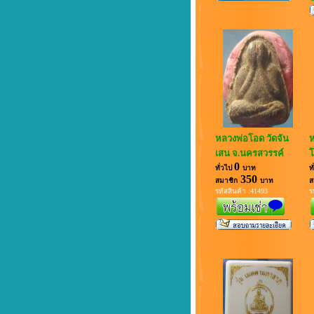
หลวงพ่อโอด วัดจัน
ห
เสน จ.นครสวรรค์
โ
0
ทั่วไป
บาท
ท
350
สมาชิก
บาท
ส
รหัสสินค้า :41493
ร