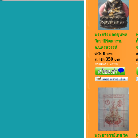
หลวงพ่อสังกิจโจ...พระดีในดวงใจ...
ยินดีต้อนรับสู่นานาสาระ
พระกริ่ง ยอดขุนพล
พ
วัดวาปีรัตนาราม
ถ
จ.นครสวรรค์
จ
0
ทั่วไป
บาท
ท
350
สมาชิก
บาท
ส
รหัสสินค้า :42788
ร
พระอาจารย์เดช วัด
พ