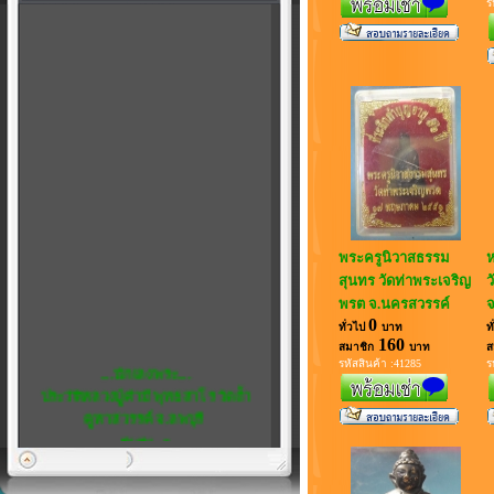
ร
พระครูนิวาสธรรม
ห
สุนทร วัดท่าพระเจริญ
ว
พรต จ.นครสวรรค์
จ
0
ทั่วไป
บาท
ท
160
สมาชิก
บาท
ส
....นักเลงพระ....
รหัสสินค้า :41285
ร
ประวัติหลวงปู่คำมี พุทธสาโร วัดถ้ำ
คูหาสวรรค์ จ.ลพบุรี
พิเศษ...5
เชิญชวน สมาชิกทุกท่าน แสดงความ
คิดเห็น ได้ที่ เว็บบอร์ด ครับ