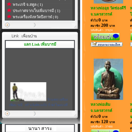
พระเกจิ จ.สตูล ( 1)
หลวงพ่ออุย วัดช่องคีรี
ห
ประกาศจากเว็บเพิ่มบารมี ( 1)
จ.นครสวรรค์
โ
พระเครื่องจังหวัดบึงกาฬ ( 0)
0
ทั่วไป
บาท
ท
200
สมาชิก
บาท
ส
รหัสสินค้า :37624
ร
แลก Link เพิ่มบารมี
ร้านพระเครื่อง
เพิ่มบารมี
|
สร้างลิงค์ของโปรไฟล์ในแบบที่
หลวงพ่อเดิม
ห
เป็นตัวคุณเอง
จ.นครสวรรค์
อ
0
จ
ทั่วไป
บาท
120
สมาชิก
บาท
ท
รหัสสินค้า :37490
นานา สาระ
ส