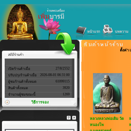
หน้าแรก
บทความ
ตั้งค่
27/8/2552
เปิดร้านค้าเมื่อ
2026-08-01 06:31:00
ปรับปรุงร้านค้าเมื่อ
61099115
ผู้ชมร้านค้าทั้งหมด
3920
สินค้าทั้งหมด
1269
จำนวนผู้ชมขณะนี้
วิธีการจอง
หลวงหลวงพ่อเดิม วัด
ห
หนองโพ
ห
จ.นครสวรรค์
จ