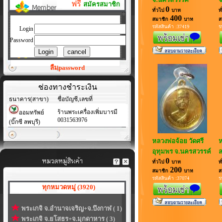
ฟรี
สมัครสมาชิก
0
ทั่วไป
บาท
ท
400
สมาชิก
บาท
ส
รหัสสินค้า :37419
ร
Login
Password
ลืมpassword
ช่องทางชำระเงิน
ธนาคาร(สาขา)
ชื่อบัญชี,เลขที่
ร้านพระเครื่องเพิ่มบารมี
ออมทรัพย์
0031563976
(บิ๊กซี ลพบุรี)
หลวงพ่อจ้อย วัดศรี
ห
อุทุมพร จ.นครสวรรค์
ล
0
ทั่วไป
บาท
ท
200
สมาชิก
บาท
ส
รหัสสินค้า :37074
ร
ทุกหมวดหมู่ (3920)
พระเกจิ จ.อำนาจเจริญ+จ.บึงกาฬ ( 1)
พระเกจิ จ.ยโสธร+จ.มุกดาหาร ( 3)