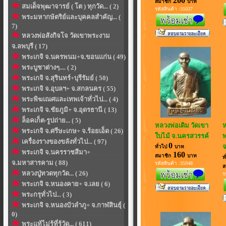
200
สมาชิก
บาท
สมเด็จพุฒาจารย์ ( โต ) ทุกวัด... ( 2)
รหัสสินค้า :35037
พระมหากษัตริย์และบุคคลสำคัญ... (
7)
หลวงพ่อสังกิจโจ วัดเขาพระงาม
จ.ลพบุรี ( 17)
พระเกจิ จ.นครพนม+จ.ขอนแก่น ( 49)
พระบูชาต่างๆ.... ( 2)
พระเกจิ จ.สุรินทร์+บุรีรัมย์ ( 50)
พระเกจิ จ.อุบลฯ+ จ.สกลนคร ( 55)
พระพิฆเณศและเทพเจ้าทั่วไป... ( 4)
พระเกจิ จ.ชัยภูมิ+ จ.อุดรธานี ( 13)
ล็อคเก็ต-รูปถ่าย... ( 5)
หลวงพ่อเดิม วัดเขา
ห
พระเกจิ จ.ศรีษะเกษ+ จ.ร้อยเอ็ด ( 26)
ใบไม้ จ.นครสวรรค์
พ
เครื่องรางของขลังทั่วไป... ( 97)
0
จ
ทั่วไป
บาท
พระเกจิ จ.นครราชสีมา+
160
สมาชิก
บาท
ท
จ.มหาสารคาม ( 88)
รหัสสินค้า :35948
ส
หลวงปู่ทวดทุกวัด... ( 26)
ร
พระเกจิ จ.หนองคาย+ จ.เลย ( 6)
พระกรุทั่วไป... ( 3)
พระเกจิ จ.หนองบัวลำภู+ จ.กาฬสินธุ์ (
0)
พระแท้ไม่รู้ที่รู้วัด... ( 611)