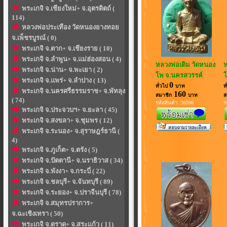
พระเกจิ จ.เชียงใหม่+ จ.อุตรดิตถ์ (
114)
หลวงพ่อประเทือง วัดหนองยางทอย
จ.เพ็ชรบูรณ์ ( 0)
พระเกจิ จ.ตาก+ จ.เชียงราย ( 10)
พระเกจิ จ.ลำพูน+ จ.แม่ฮ่องสอน ( 4)
หลวงพ่อเดิม วัดหนอง
ห
พระเกจิ จ.น่าน+ จ.พะเยา ( 2)
โพ จ.นครสวรรค์
โ
พระเกจิ จ.แพร่+ จ.ลำปาง ( 13)
0
ทั่วไป
บาท
ท
พระเกจิ จ.นครศรีธรรมราช+ จ.พัทลุง
160
สมาชิก
บาท
ส
( 74)
รหัสสินค้า :36596
ร
พระเกจิ จ.ประจวบฯ+ จ.ยะลา ( 45)
พระเกจิ จ.สงขลา+ จ.ชุมพร ( 12)
พระเกจิ จ.ระนอง+ จ.สุราษฎร์ธานี (
4)
พระเกจิ จ.ภูเก็ต+ จ.ตรัง ( 5)
พระเกจิ จ.ปัตตานี+ จ.นราธิวาส ( 34)
พระเกจิ จ.พังงา+ จ.กระบี่ ( 22)
พระเกจิ จ.ชลบุรี+ จ.จันทบุรี ( 89)
พระเกจิ จ.ระยอง+ จ.ปราจีนบุรี ( 78)
พระเกจิ จ.สมุทรปราการ+
จ.ฉะเชิงเทรา ( 50)
พระเกจิ จ.ตราด+ จ.สระแก้ว ( 11)