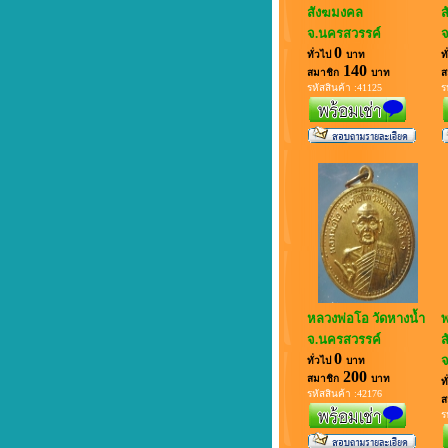
สังฆมงคล
ส
จ.นครสวรรค์
จ
0
ทั่วไป
บาท
ท
140
สมาชิก
บาท
ส
รหัสสินค้า :41125
ร
หลวงพ่อโอ วัดหางน้ำ
พ
จ.นครสวรรค์
ส
0
จ
ทั่วไป
บาท
200
สมาชิก
บาท
ท
รหัสสินค้า :42176
ส
ร