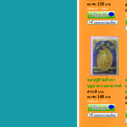
120
สมาชิก
บาท
ท
รหัสสินค้า :38850
ส
ร
หลวงปู่สี วัดถ้ำเขา
ห
บุญนาค จ.นครสวรรค์
เ
0
จ
ทั่วไป
บาท
140
สมาชิก
บาท
ท
รหัสสินค้า :27871
ส
ร