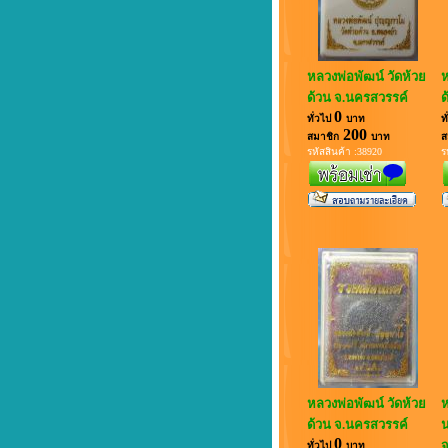
หลวงพ่อพัฒน์ วัดห้วย
ห
ด้วน จ.นครสวรรค์
ด
0
ทั่วไป
บาท
ท
200
สมาชิก
บาท
ส
รหัสสินค้า :38920
ร
หลวงพ่อพัฒน์ วัดห้วย
ห
ด้วน จ.นครสวรรค์
น
0
จ
ทั่วไป
บาท