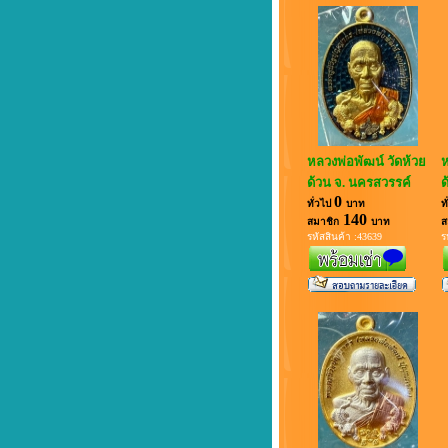
หลวงพ่อพัฒน์ วัดห้วย
ห
ด้วน จ. นครสวรรค์
ด
0
ทั่วไป
บาท
ท
140
สมาชิก
บาท
ส
รหัสสินค้า :43639
ร