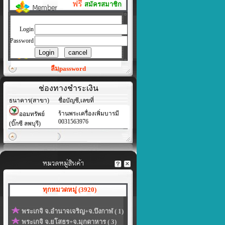
ฟรี
สมัครสมาชิก
Login
Password
ลืมpassword
ช่องทางชำระเงิน
ธนาคาร(สาขา)
ชื่อบัญชี,เลขที่
ร้านพระเครื่องเพิ่มบารมี
ออมทรัพย์
0031563976
(บิ๊กซี ลพบุรี)
ทุกหมวดหมู่ (3920)
พระเกจิ จ.อำนาจเจริญ+จ.บึงกาฬ ( 1)
พระเกจิ จ.ยโสธร+จ.มุกดาหาร ( 3)