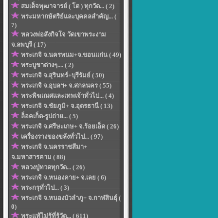
สมเด็จพุฒาจารย์ ( โต ) ทุกวัด... ( 2)
พระมหากษัตริย์และบุคคลสำคัญ... (
7)
หลวงพ่อสังกิจโจ วัดเขาพระงาม
จ.ลพบุรี ( 17)
พระเกจิ จ.นครพนม+จ.ขอนแก่น ( 49)
พระบูชาต่างๆ.... ( 2)
พระเกจิ จ.สุรินทร์+บุรีรัมย์ ( 50)
พระเกจิ จ.อุบลฯ+ จ.สกลนคร ( 55)
พระพิฆเณศและเทพเจ้าทั่วไป... ( 4)
พระเกจิ จ.ชัยภูมิ+ จ.อุดรธานี ( 13)
ล็อคเก็ต-รูปถ่าย... ( 5)
พระเกจิ จ.ศรีษะเกษ+ จ.ร้อยเอ็ด ( 26)
เครื่องรางของขลังทั่วไป... ( 97)
พระเกจิ จ.นครราชสีมา+
จ.มหาสารคาม ( 88)
หลวงปู่ทวดทุกวัด... ( 26)
พระเกจิ จ.หนองคาย+ จ.เลย ( 6)
พระกรุทั่วไป... ( 3)
พระเกจิ จ.หนองบัวลำภู+ จ.กาฬสินธุ์ (
0)
พระแท้ไม่รู้ที่รู้วัด... ( 611)