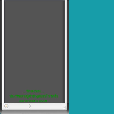
....นักเลงพระ....
ประวัติหลวงปู่คำมี พุทธสาโร วัดถ้ำ
คูหาสวรรค์ จ.ลพบุรี
พิเศษ...5
เชิญชวน สมาชิกทุกท่าน แสดงความ