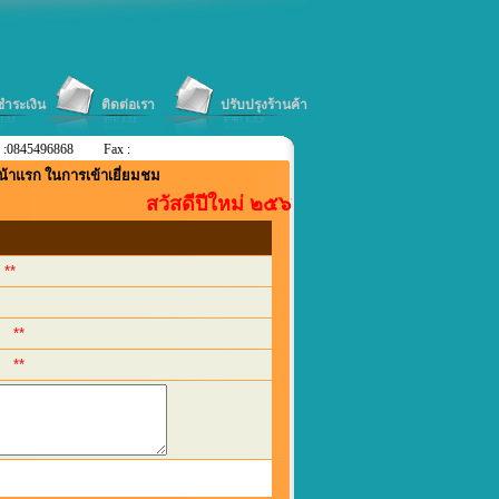
ีชำระเงิน
ติดต่อเรา
ปรับปรุงร้านค้า
 :0845496868
Fax :
น้าแรก ในการเข้าเยี่ยมชม
สวัสดีปีใหม่ ๒๕๖๒....ลดแหลก+แจกแถม....ตา
**
**
**