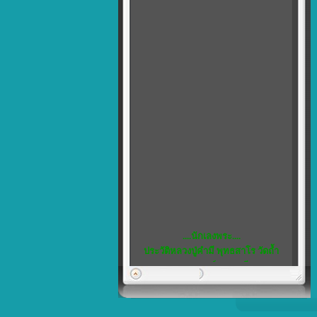
....นักเลงพระ....
ประวัติหลวงปู่คำมี พุทธสาโร วัดถ้ำ
คูหาสวรรค์ จ.ลพบุรี
พิเศษ...5
เชิญชวน สมาชิกทุกท่าน แสดงความ
คิดเห็น ได้ที่ เว็บบอร์ด ครับ