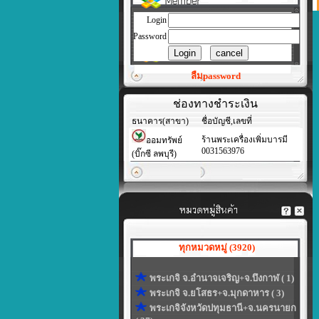
Login
Password
ลืมpassword
ช่องทางชำระเงิน
ธนาคาร(สาขา)
ชื่อบัญชี,เลขที่
ร้านพระเครื่องเพิ่มบารมี
ออมทรัพย์
0031563976
(บิ๊กซี ลพบุรี)
ทุกหมวดหมู่ (3920)
พระเกจิ จ.อำนาจเจริญ+จ.บึงกาฬ ( 1)
พระเกจิ จ.ยโสธร+จ.มุกดาหาร ( 3)
พระเกจิจังหวัดปทุมธานี+จ.นครนายก