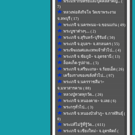
พระมหากษัตริย์และบุคคลสำคัญ... (
7)
หลวงพ่อสังกิจโจ วัดเขาพระงาม
จ.ลพบุรี ( 17)
พระเกจิ จ.นครพนม+จ.ขอนแก่น ( 49)
พระบูชาต่างๆ.... ( 2)
พระเกจิ จ.สุรินทร์+บุรีรัมย์ ( 50)
พระเกจิ จ.อุบลฯ+ จ.สกลนคร ( 55)
พระพิฆเณศและเทพเจ้าทั่วไป... ( 4)
พระเกจิ จ.ชัยภูมิ+ จ.อุดรธานี ( 13)
ล็อคเก็ต-รูปถ่าย... ( 5)
พระเกจิ จ.ศรีษะเกษ+ จ.ร้อยเอ็ด ( 26)
เครื่องรางของขลังทั่วไป... ( 97)
พระเกจิ จ.นครราชสีมา+
จ.มหาสารคาม ( 88)
หลวงปู่ทวดทุกวัด... ( 26)
พระเกจิ จ.หนองคาย+ จ.เลย ( 6)
พระกรุทั่วไป... ( 3)
พระเกจิ จ.หนองบัวลำภู+ จ.กาฬสินธุ์ (
0)
พระแท้ไม่รู้ที่รู้วัด... ( 611)
พระเกจิ จ.เชียงใหม่+ จ.อุตรดิตถ์ (