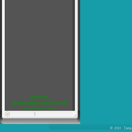
....นักเลงพระ....
ประวัติหลวงปู่คำมี พุทธสาโร วัดถ้ำ
คูหาสวรรค์ จ.ลพบุรี
พิเศษ...5
เชิญชวน สมาชิกทุกท่าน แสดงความ
คิดเห็น ได้ที่ เว็บบอร์ด ครับ