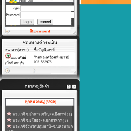
Login
Password
ลืมpassword
ช่องทางชำระเงิน
ธนาคาร(สาขา)
ชื่อบัญชี,เลขที่
ร้านพระเครื่องเพิ่มบารมี
ออมทรัพย์
0031563976
(บิ๊กซี ลพบุรี)
ทุกหมวดหมู่ (3920)
พระเกจิ จ.อำนาจเจริญ+จ.บึงกาฬ ( 1)
พระเกจิ จ.ยโสธร+จ.มุกดาหาร ( 3)
พระเกจิจังหวัดปทุมธานี+จ.นครนายก