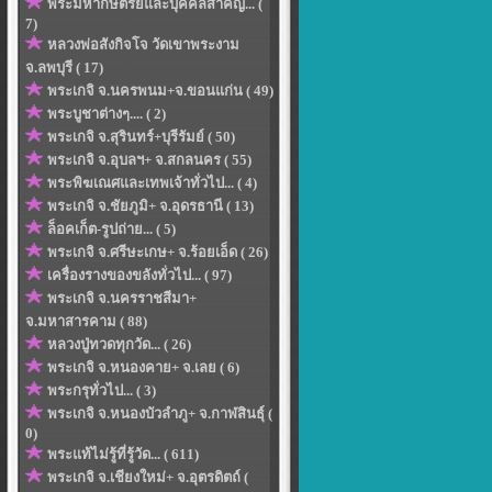
พระมหากษัตริย์และบุคคลสำคัญ... (
7)
หลวงพ่อสังกิจโจ วัดเขาพระงาม
จ.ลพบุรี ( 17)
พระเกจิ จ.นครพนม+จ.ขอนแก่น ( 49)
พระบูชาต่างๆ.... ( 2)
พระเกจิ จ.สุรินทร์+บุรีรัมย์ ( 50)
พระเกจิ จ.อุบลฯ+ จ.สกลนคร ( 55)
พระพิฆเณศและเทพเจ้าทั่วไป... ( 4)
พระเกจิ จ.ชัยภูมิ+ จ.อุดรธานี ( 13)
ล็อคเก็ต-รูปถ่าย... ( 5)
พระเกจิ จ.ศรีษะเกษ+ จ.ร้อยเอ็ด ( 26)
เครื่องรางของขลังทั่วไป... ( 97)
พระเกจิ จ.นครราชสีมา+
จ.มหาสารคาม ( 88)
หลวงปู่ทวดทุกวัด... ( 26)
พระเกจิ จ.หนองคาย+ จ.เลย ( 6)
พระกรุทั่วไป... ( 3)
พระเกจิ จ.หนองบัวลำภู+ จ.กาฬสินธุ์ (
0)
พระแท้ไม่รู้ที่รู้วัด... ( 611)
พระเกจิ จ.เชียงใหม่+ จ.อุตรดิตถ์ (