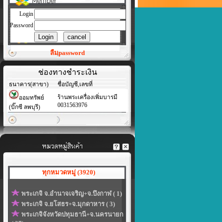
Login
Password
ลืมpassword
ช่องทางชำระเงิน
ธนาคาร(สาขา)
ชื่อบัญชี,เลขที่
ร้านพระเครื่องเพิ่มบารมี
ออมทรัพย์
0031563976
(บิ๊กซี ลพบุรี)
ทุกหมวดหมู่ (3920)
พระเกจิ จ.อำนาจเจริญ+จ.บึงกาฬ ( 1)
พระเกจิ จ.ยโสธร+จ.มุกดาหาร ( 3)
พระเกจิจังหวัดปทุมธานี+จ.นครนายก