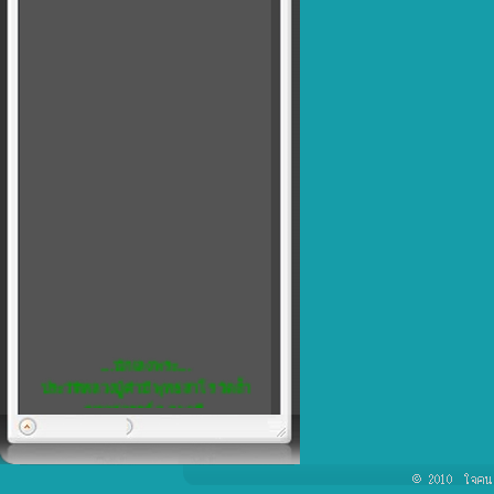
....นักเลงพระ....
ประวัติหลวงปู่คำมี พุทธสาโร วัดถ้ำ
คูหาสวรรค์ จ.ลพบุรี
พิเศษ...5
เชิญชวน สมาชิกทุกท่าน แสดงความ
คิดเห็น ได้ที่ เว็บบอร์ด ครับ