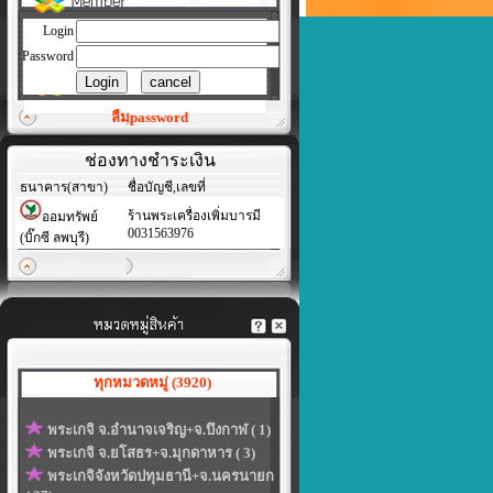
Login
Password
ลืมpassword
ช่องทางชำระเงิน
ธนาคาร(สาขา)
ชื่อบัญชี,เลขที่
ร้านพระเครื่องเพิ่มบารมี
ออมทรัพย์
0031563976
(บิ๊กซี ลพบุรี)
ทุกหมวดหมู่ (3920)
พระเกจิ จ.อำนาจเจริญ+จ.บึงกาฬ ( 1)
พระเกจิ จ.ยโสธร+จ.มุกดาหาร ( 3)
พระเกจิจังหวัดปทุมธานี+จ.นครนายก