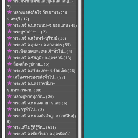
พระมหากษัตริย์และบุคคลสำคัญ... (
7)
หลวงพ่อสังกิจโจ วัดเขาพระงาม
จ.ลพบุรี ( 17)
พระเกจิ จ.นครพนม+จ.ขอนแก่น ( 49)
พระบูชาต่างๆ.... ( 2)
พระเกจิ จ.สุรินทร์+บุรีรัมย์ ( 50)
พระเกจิ จ.อุบลฯ+ จ.สกลนคร ( 55)
พระพิฆเณศและเทพเจ้าทั่วไป... ( 4)
พระเกจิ จ.ชัยภูมิ+ จ.อุดรธานี ( 13)
ล็อคเก็ต-รูปถ่าย... ( 5)
พระเกจิ จ.ศรีษะเกษ+ จ.ร้อยเอ็ด ( 26)
เครื่องรางของขลังทั่วไป... ( 97)
พระเกจิ จ.นครราชสีมา+
จ.มหาสารคาม ( 88)
หลวงปู่ทวดทุกวัด... ( 26)
พระเกจิ จ.หนองคาย+ จ.เลย ( 6)
พระกรุทั่วไป... ( 3)
พระเกจิ จ.หนองบัวลำภู+ จ.กาฬสินธุ์ (
0)
พระแท้ไม่รู้ที่รู้วัด... ( 611)
พระเกจิ จ.เชียงใหม่+ จ.อุตรดิตถ์ (