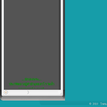
....นักเลงพระ....
ประวัติหลวงปู่คำมี พุทธสาโร วัดถ้ำ
คูหาสวรรค์ จ.ลพบุรี
พิเศษ...5
เชิญชวน สมาชิกทุกท่าน แสดงความ
คิดเห็น ได้ที่ เว็บบอร์ด ครับ