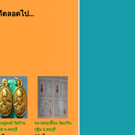
ีตลอดไป...
งปู่สงฆ์ วัดบ้าน
หลวงพ่อเพี้ยน วัดเกริน
ย จ.ลพบุรี
กฐิน จ.ลพบุรี