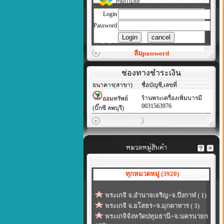
Login
Password
ลืมpassword
ช่องทางชำระเงิน
ธนาคาร(สาขา)
ชื่อบัญชี,เลขที่
ร้านพระเครื่องเพิ่มบารมี
ออมทรัพย์
0031563976
(บิ๊กซี ลพบุรี)
ทุกหมวดหมู่ (3920)
พระเกจิ จ.อำนาจเจริญ+จ.บึงกาฬ ( 1)
พระเกจิ จ.ยโสธร+จ.มุกดาหาร ( 3)
พระเกจิจังหวัดปทุมธานี+จ.นครนายก