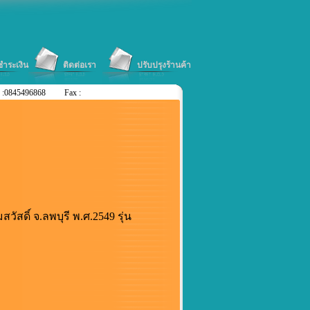
ีชำระเงิน
ติดต่อเรา
ปรับปรุงร้านค้า
 :0845496868
Fax :
ัสดิ์ จ.ลพบุรี พ.ศ.2549 รุ่น