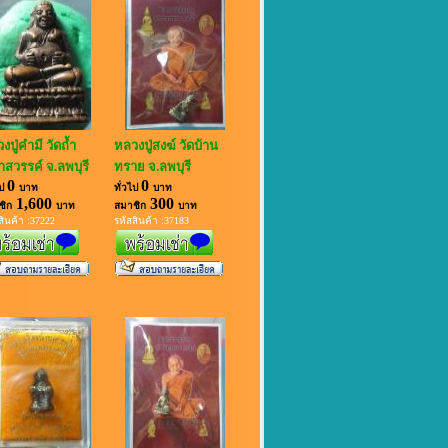
งปู่คำมี วัดถ้ำ
หลวงปู่สงฆ์ วัดบ้าน
าสวรรค์ จ.ลพบุรี
ทราย จ.ลพบุรี
0
0
ไป
บาท
ทั่วไป
บาท
1,600
300
ชิก
บาท
สมาชิก
บาท
สินค้า :37222
รหัสสินค้า :37183