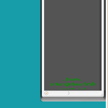
....นักเลงพระ....
ประวัติหลวงปู่คำมี พุทธสาโร วัดถ้ำ
คูหาสวรรค์ จ.ลพบุรี
พิเศษ...5
เชิญชวน สมาชิกทุกท่าน แสดงความ
คิดเห็น ได้ที่ เว็บบอร์ด ครับ
หลวงพ่อสังกิจโจ...พระดีในดวงใจ...