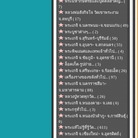
พระมหากษัตริย์และบุคคลสำคัญ... (
7)
หลวงพ่อสังกิจโจ วัดเขาพระงาม
จ.ลพบุรี ( 17)
พระเกจิ จ.นครพนม+จ.ขอนแก่น ( 49)
พระบูชาต่างๆ.... ( 2)
พระเกจิ จ.สุรินทร์+บุรีรัมย์ ( 50)
พระเกจิ จ.อุบลฯ+ จ.สกลนคร ( 55)
พระพิฆเณศและเทพเจ้าทั่วไป... ( 4)
พระเกจิ จ.ชัยภูมิ+ จ.อุดรธานี ( 13)
ล็อคเก็ต-รูปถ่าย... ( 5)
พระเกจิ จ.ศรีษะเกษ+ จ.ร้อยเอ็ด ( 26)
เครื่องรางของขลังทั่วไป... ( 97)
พระเกจิ จ.นครราชสีมา+
จ.มหาสารคาม ( 88)
หลวงปู่ทวดทุกวัด... ( 26)
พระเกจิ จ.หนองคาย+ จ.เลย ( 6)
พระกรุทั่วไป... ( 3)
พระเกจิ จ.หนองบัวลำภู+ จ.กาฬสินธุ์ (
0)
พระแท้ไม่รู้ที่รู้วัด... ( 611)
พระเกจิ จ.เชียงใหม่+ จ.อุตรดิตถ์ (