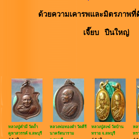
ด้วยความเคารพและมิตรภาพที่ด
เจี๊ยบ ปืนใหญ่
หลวงปู่คำมี วัดถ้ำ
หลวงพ่อทองดำ วัดคีรี
หลวงปู่สงฆ์ วัดบ้าน
หลว
คูหาสวรรค์ จ.ลพบุรี
นาครัตนาราม
ทราย จ.ลพบุรี
ทรา