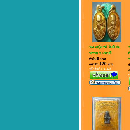
ยินดีต้อนรับสู่นานาสาระ
หลวงปู่สงฆ์ วัดบ้าน
พ
ทราย จ.ลพบุรี
เ
0
ท
ทั่วไป
บาท
120
สมาชิก
บาท
ท
รหัสสินค้า :37329
ส
ร