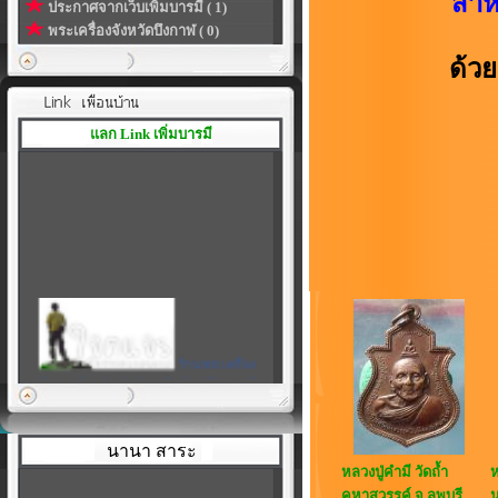
สำหร
ประกาศจากเว็บเพิ่มบารมี ( 1)
พระเครื่องจังหวัดบึงกาฬ ( 0)
ด้ว
แลก Link เพิ่มบารมี
ร้านพระเครื่อง
เพิ่มบารมี
|
สร้างลิงค์ของโปรไฟล์ในแบบที่
เป็นตัวคุณเอง
นานา สาระ
หลวงปู่คำมี วัดถ้ำ
ห
คูหาสวรรค์ จ.ลพบุรี