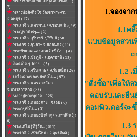
พระมหากษัตริย์และบุคคลสำคัญ... (
7)
1.จองจาก
หลวงพ่อสังกิจโจ วัดเขาพระงาม
จ.ลพบุรี ( 17)
พระเกจิ จ.นครพนม+จ.ขอนแก่น ( 49)
1.1คลิ
พระบูชาต่างๆ.... ( 2)
พระเกจิ จ.สุรินทร์+บุรีรัมย์ ( 50)
แบบข้อมูลส่วนที
พระเกจิ จ.อุบลฯ+ จ.สกลนคร ( 55)
พระพิฆเณศและเทพเจ้าทั่วไป... ( 4)
em
พระเกจิ จ.ชัยภูมิ+ จ.อุดรธานี ( 13)
ล็อคเก็ต-รูปถ่าย... ( 5)
1.2 เมื่อสมาช
พระเกจิ จ.ศรีษะเกษ+ จ.ร้อยเอ็ด ( 26)
เครื่องรางของขลังทั่วไป... ( 97)
"สั่งซื้อ"เพื่อ
พระเกจิ จ.นครราชสีมา+
จ.มหาสารคาม ( 88)
ตอบรับและยืนย
หลวงปู่ทวดทุกวัด... ( 26)
พระเกจิ จ.หนองคาย+ จ.เลย ( 6)
คอมพิวเตอร์จะขึ้
พระกรุทั่วไป... ( 3)
พระเกจิ จ.หนองบัวลำภู+ จ.กาฬสินธุ์ (
0)
1.3 ระยะเวล
พระแท้ไม่รู้ที่รู้วัด... ( 611)
พระเกจิ จ.เชียงใหม่+ จ.อุตรดิตถ์ (