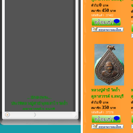
0
จ
ทั่วไป
บาท
450
สมาชิก
บาท
ท
รหัสสินค้า :37402
ส
ร
หลวงปู่คำมี วัดถ้ำ
ห
....นักเลงพระ....
คูหาสวรรค์ จ.ลพบุรี
ค
ประวัติหลวงปู่คำมี พุทธสาโร วัดถ้ำ
0
ทั่วไป
บาท
ท
คูหาสวรรค์ จ.ลพบุรี
350
สมาชิก
บาท
ส
รหัสสินค้า :37378
ร
พิเศษ...5
เชิญชวน สมาชิกทุกท่าน แสดงความ
คิดเห็น ได้ที่ เว็บบอร์ด ครับ
หลวงพ่อสังกิจโจ...พระดีในดวงใจ...