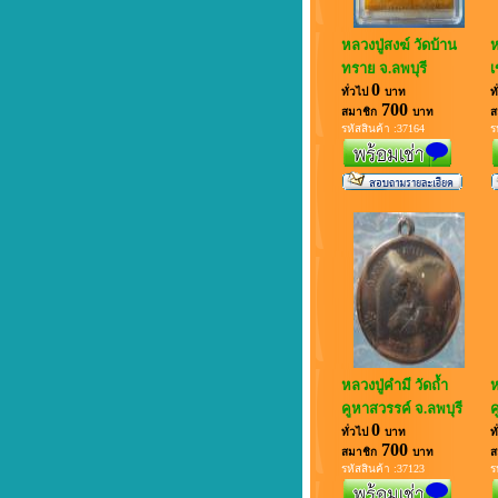
หลวงปู่สงฆ์ วัดบ้าน
ห
ทราย จ.ลพบุรี
เ
0
ทั่วไป
บาท
ท
700
สมาชิก
บาท
ส
รหัสสินค้า :37164
ร
หลวงปู่คำมี วัดถ้ำ
ห
คูหาสวรรค์ จ.ลพบุรี
ค
0
ทั่วไป
บาท
ท
700
สมาชิก
บาท
ส
รหัสสินค้า :37123
ร