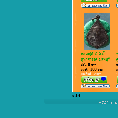
หลวงปู่คำมี วัดถ้ำ
ห
คูหาสวรรค์ จ.ลพบุรี
ค
0
ทั่วไป
บาท
ท
300
สมาชิก
บาท
ส
รหัสสินค้า :36880
ร
๏ปฟ