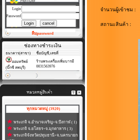
Login
จำนวนผู้เข้าชม :
Password
สถานะสินค้า :
ลืมpassword
ช่องทางชำระเงิน
ธนาคาร(สาขา)
ชื่อบัญชี,เลขที่
ร้านพระเครื่องเพิ่มบารมี
ออมทรัพย์
0031563976
(บิ๊กซี ลพบุรี)
ทุกหมวดหมู่ (3920)
พระเกจิ จ.อำนาจเจริญ+จ.บึงกาฬ ( 1)
พระเกจิ จ.ยโสธร+จ.มุกดาหาร ( 3)
พระเกจิจังหวัดปทุมธานี+จ.นครนายก