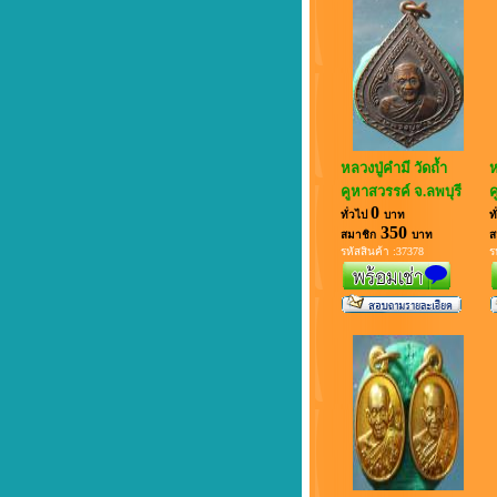
ยินดีต้อนรับสู่นานาสาระ
หลวงปู่คำมี วัดถ้ำ
ห
คูหาสวรรค์ จ.ลพบุรี
ค
0
ทั่วไป
บาท
ท
350
สมาชิก
บาท
ส
รหัสสินค้า :37378
ร