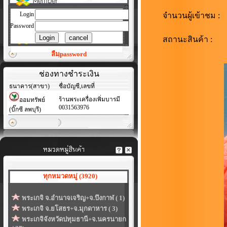
Login
จำนวนผู้เข้าชม :
Password
สถานะสินค้า :
ลืมpassword
ช่องทางชำระเงิน
ธนาคาร(สาขา)
ชื่อบัญชี,เลขที่
ร้านพระเครื่องเพิ่มบารมี
ออมทรัพย์
0031563976
(บิ๊กซี ลพบุรี)
ทุกหมวดหมู่ (3920)
พระเกจิ จ.อำนาจเจริญ+จ.บึงกาฬ ( 1)
พระเกจิ จ.ยโสธร+จ.มุกดาหาร ( 3)
พระเกจิจังหวัดปทุมธานี+จ.นครนายก