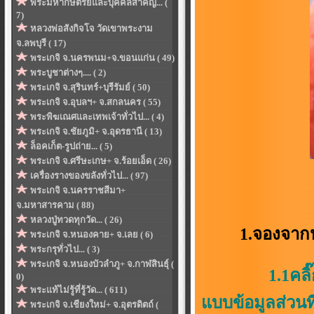
พระมหากษัตริย์และบุคคลสำคัญ... (
7)
หลวงพ่อสังกิจโจ วัดเขาพระงาม
จ.ลพบุรี ( 17)
พระเกจิ จ.นครพนม+จ.ขอนแก่น ( 49)
พระบูชาต่างๆ.... ( 2)
พระเกจิ จ.สุรินทร์+บุรีรัมย์ ( 50)
พระเกจิ จ.อุบลฯ+ จ.สกลนคร ( 55)
พระพิฆเณศและเทพเจ้าทั่วไป... ( 4)
พระเกจิ จ.ชัยภูมิ+ จ.อุดรธานี ( 13)
ล็อคเก็ต-รูปถ่าย... ( 5)
พระเกจิ จ.ศรีษะเกษ+ จ.ร้อยเอ็ด ( 26)
เครื่องรางของขลังทั่วไป... ( 97)
พระเกจิ จ.นครราชสีมา+
จ.มหาสารคาม ( 88)
หลวงปู่ทวดทุกวัด... ( 26)
1.จองจาก
พระเกจิ จ.หนองคาย+ จ.เลย ( 6)
พระกรุทั่วไป... ( 3)
พระเกจิ จ.หนองบัวลำภู+ จ.กาฬสินธุ์ (
1.1คลิ
0)
พระแท้ไม่รู้ที่รู้วัด... ( 611)
แบบข้อมูลส่วนที
พระเกจิ จ.เชียงใหม่+ จ.อุตรดิตถ์ (