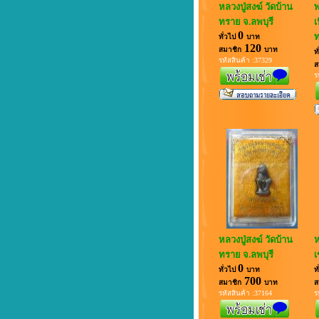
หลวงปู่สงฆ์ วัดบ้าน
พ
ทราย จ.ลพบุรี
เ
0
ท
ทั่วไป
บาท
120
สมาชิก
บาท
ท
รหัสสินค้า :37329
ส
ร
หลวงปู่สงฆ์ วัดบ้าน
ห
ทราย จ.ลพบุรี
เ
0
ทั่วไป
บาท
ท
700
สมาชิก
บาท
ส
รหัสสินค้า :37164
ร