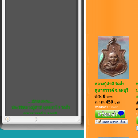
หลวงปู่คำมี วัดถ้ำ
ห
คูหาสวรรค์ จ.ลพบุรี
0
จ
ทั่วไป
บาท
....นักเลงพระ....
450
สมาชิก
บาท
ท
ประวัติหลวงปู่คำมี พุทธสาโร วัดถ้ำ
รหัสสินค้า :37402
ส
คูหาสวรรค์ จ.ลพบุรี
ร
พิเศษ...5
เชิญชวน สมาชิกทุกท่าน แสดงความ
คิดเห็น ได้ที่ เว็บบอร์ด ครับ
หลวงพ่อสังกิจโจ...พระดีในดวงใจ...