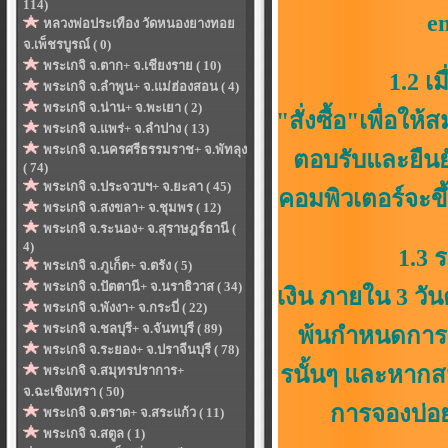
114)
em
หลวงพ่อประเทือง วัดหนองยางทอย
จ.เพ็ชรบูรณ์ ( 0)
พระเกจิ จ.ตาก+ จ.เชียงราย ( 10)
1.2 เมื่อสมาช
พระเกจิ จ.ลำพูน+ จ.แม่ฮ่องสอน ( 4)
พระเกจิ จ.น่าน+ จ.พะเยา ( 2)
"สั่งซื้อ"เพื่อ
พระเกจิ จ.แพร่+ จ.ลำปาง ( 13)
พระเกจิ จ.นครศรีธรรมราช+ จ.พัทลุง
ตอบรับและยืนย
( 74)
พระเกจิ จ.ประจวบฯ+ จ.ยะลา ( 45)
คอมพิวเตอร์จะขึ้
พระเกจิ จ.สงขลา+ จ.ชุมพร ( 12)
พระเกจิ จ.ระนอง+ จ.สุราษฎร์ธานี (
4)
1.3 ระยะเวล
พระเกจิ จ.ภูเก็ต+ จ.ตรัง ( 5)
พระเกจิ จ.ปัตตานี+ จ.นราธิวาส ( 34)
เงิน ภายใน 3 วัน
พระเกจิ จ.พังงา+ จ.กระบี่ ( 22)
พระเกจิ จ.ชลบุรี+ จ.จันทบุรี ( 89)
พ้นกำหนดการ
พระเกจิ จ.ระยอง+ จ.ปราจีนบุรี ( 78)
รนั้นๆ และหากส
พระเกจิ จ.สมุทรปราการ+
จ.ฉะเชิงเทรา ( 50)
การจองบ่อย
พระเกจิ จ.ตราด+ จ.สระแก้ว ( 11)
พระเกจิ จ.สตูล ( 1)