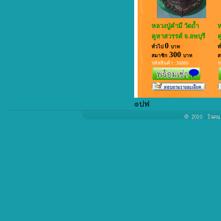
หลวงปู่คำมี วัดถ้ำ
ห
คูหาสวรรค์ จ.ลพบุรี
ค
0
ทั่วไป
บาท
ท
300
สมาชิก
บาท
ส
รหัสสินค้า :36880
ร
๏ปฟ