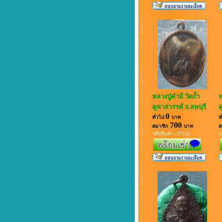
หลวงปู่คำมี วัดถ้ำ
ห
คูหาสวรรค์ จ.ลพบุรี
ค
0
ทั่วไป
บาท
ท
700
สมาชิก
บาท
ส
รหัสสินค้า :37123
ร