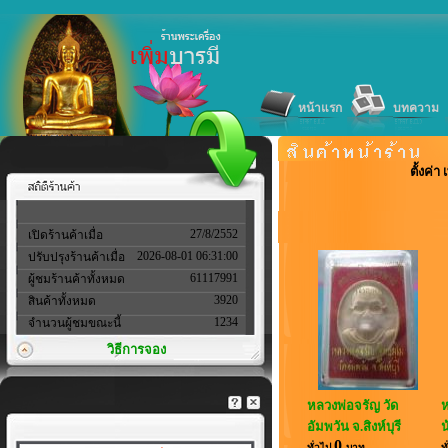
หน้าแรก
บทความ
ตั้งค่
27/8/2552
เปิดร้านค้าเมื่อ
2026-08-01 06:31:00
ปรับปรุงร้านค้าเมื่อ
61117991
ผู้ชมร้านค้าทั้งหมด
3920
สินค้าทั้งหมด
1234
จำนวนผู้ชมขณะนี้
วิธีการจอง
หลวงพ่อจรัญ วัด
ห
อัมพวัน จ.สิงห์บุรี
น
0
ทั่วไป
บาท
ท