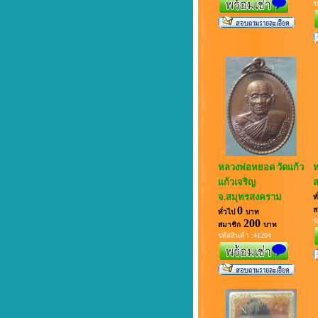
ร
หลวงพ่อหยอด วัดแก้ว
ห
แก้วเจริญ
จ.สมุทรสงคราม
ท
0
ส
ทั่วไป
บาท
ร
200
สมาชิก
บาท
รหัสสินค้า :41204