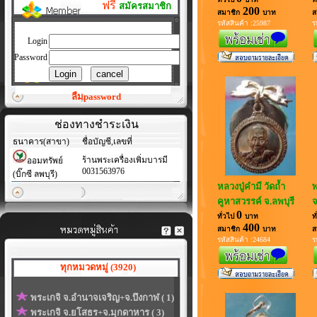
ฟรี
สมัครสมาชิก
200
สมาชิก
บาท
ส
รหัสสินค้า :25987
ร
Login
Password
ลืมpassword
ช่องทางชำระเงิน
ธนาคาร(สาขา)
ชื่อบัญชี,เลขที่
ร้านพระเครื่องเพิ่มบารมี
ออมทรัพย์
0031563976
(บิ๊กซี ลพบุรี)
หลวงปู่คำมี วัดถ้ำ
พ
คูหาสวรรค์ จ.ลพบุรี
จ
0
ทั่วไป
บาท
ท
400
สมาชิก
บาท
ส
รหัสสินค้า :24684
ร
ทุกหมวดหมู่ (3920)
พระเกจิ จ.อำนาจเจริญ+จ.บึงกาฬ ( 1)
พระเกจิ จ.ยโสธร+จ.มุกดาหาร ( 3)