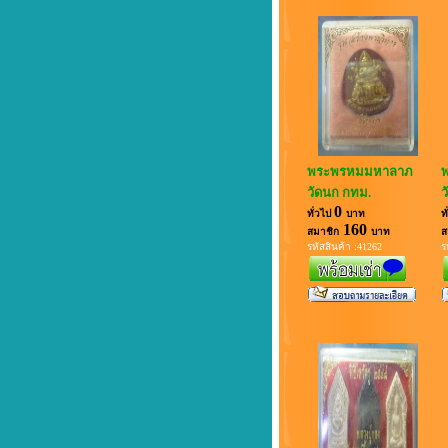
พระพรหมมหาลาภ
วัดนก กทม.
ว
0
ทั่วไป
บาท
ท
160
สมาชิก
บาท
ส
รหัสสินค้า :41262
ร