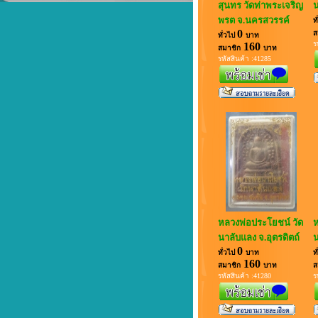
สุนทร วัดท่าพระเจริญ
น
พรต จ.นครสวรรค์
ท
0
ส
ทั่วไป
บาท
ร
160
สมาชิก
บาท
รหัสสินค้า :41285
หลวงพ่อประโยชน์ วัด
ห
นาลับแลง จ.อุตรดิตถ์
น
0
ทั่วไป
บาท
ท
160
สมาชิก
บาท
ส
รหัสสินค้า :41280
ร