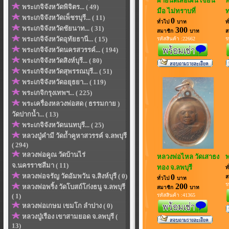
ผ้ายันต์เสือเผ่น เขียน
พ
พระเกจิจังหวัดพิจิตร... ( 49)
มือ ไม่ทราบที่
ท
พระเกจิจังหวัดเพ็ชรบุรี... ( 11)
0
ทั่วไป
บาท
ท
พระเกจิจังหวัดชัยนาท... ( 31)
300
สมาชิก
บาท
ส
พระเกจิจังหวัดอุทัยธานี... ( 15)
รหัสสินค้า :22662
ร
พระเกจิจังหวัดนครสวรรค์... ( 194)
พระเกจิจังหวัดสิงห์บุรี... ( 80)
พระเกจิจังหวัดสุพรรณบุรี... ( 51)
พระเกจิจังหวัดอยุธยา... ( 119)
พระเกจิกรุงเทพฯ... ( 225)
พระเครื่องหลวงพ่อสด ( ธรรมกาย )
วัดปากน้ำ... ( 13)
พระเกจิจังหวัดนนทบุรี... ( 25)
หลวงปู่คำมี วัดถ้ำคูหาสวรรค์ จ.ลพบุรี
( 294)
หลวงพ่อคูณ วัดบ้านไร่
หลวงพ่อไหล วัดเสาธง
พ
จ.นครราชสีมา ( 11)
ทอง จ.ลพบุรี
ท
หลวงพ่อจรัญ วัดอัมพวัน จ.สิงห์บุรี ( 0)
0
ส
ทั่วไป
บาท
ร
200
หลวงพ่อพริ้ง วัดโบสถ์โก่งธนู จ.ลพบุรี
สมาชิก
บาท
( 1)
รหัสสินค้า :41365
หลวงพ่อเกษม เขมโก ลำปาง ( 0)
หลวงปู่เรือง เขาสามยอด จ.ลพบุรี (
13)