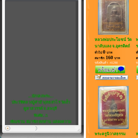
หลวงพ่อประโยชน์ วัด
พ
นาลับแลง จ.อุตรดิตถ์
ร
0
ทั่วไป
บาท
ท
160
สมาชิก
บาท
ส
รหัสสินค้า :41290
ร
....นักเลงพระ....
ประวัติหลวงปู่คำมี พุทธสาโร วัดถ้ำ
คูหาสวรรค์ จ.ลพบุรี
พิเศษ...5
เชิญชวน สมาชิกทุกท่าน แสดงความ
คิดเห็น ได้ที่ เว็บบอร์ด ครับ
หลวงพ่อสังกิจโจ...พระดีในดวงใจ...
พระครูนิวาสธรรม
ห
ยินดีต้อนรับสู่นานาสาระ