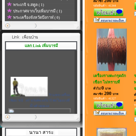
200
สมาชิก
บาท
พระเกจิ จ.สตูล ( 1)
รหัสสินค้า :41344
ประกาศจากเว็บเพิ่มบารมี ( 1)
พระเครื่องจังหวัดบึงกาฬ ( 0)
แลก Link เพิ่มบารมี
เครื่องรางตะกรุดถัก
ร
เชือก ไม่ทราบที่
0
จ
ทั่วไป
บาท
ร้านพระเครื่อง
200
สมาชิก
บาท
ท
เพิ่มบารมี
|
สร้างลิงค์ของโปรไฟล์ในแบบที่
รหัสสินค้า :41327
ส
เป็นตัวคุณเอง
ร
นานา สาระ