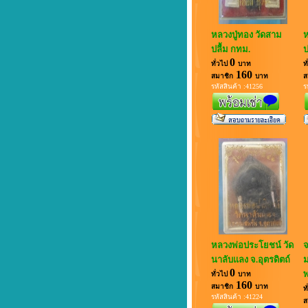
หลวงปู่ทอง วัดสาม
ห
ปลื้ม กทม.
ป
0
ทั่วไป
บาท
ท
160
สมาชิก
บาท
ส
รหัสสินค้า :41256
ร
หลวงพ่อประโยชน์ วัด
จ
นาลับแลง จ.อุตรดิตถ์
ม
0
ทั่วไป
บาท
160
สมาชิก
บาท
ท
รหัสสินค้า :41224
ส