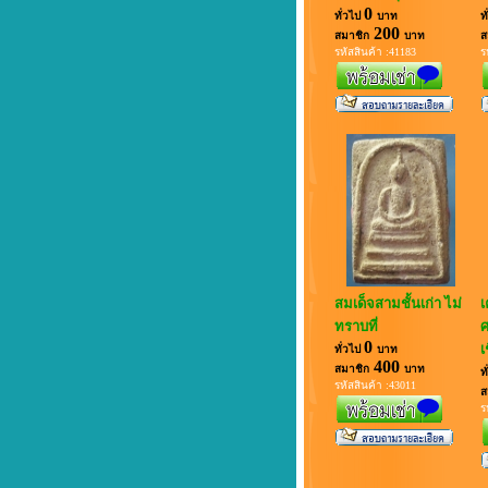
0
ทั่วไป
บาท
ท
200
สมาชิก
บาท
ส
รหัสสินค้า :41183
ร
สมเด็จสามชั้นเก่า ไม่
เ
ทราบที่
0
เ
ทั่วไป
บาท
400
สมาชิก
บาท
ท
รหัสสินค้า :43011
ส
ร