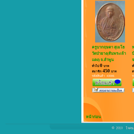
ครูบากฤษดา สุเมโธ
ห
วัดป่ายาง(สันพระเจ้า
บ
แดง) จ.ลำพูน
จ
0
ทั่วไป
บาท
ท
450
สมาชิก
บาท
ส
รหัสสินค้า :43006
ร
หน้าก่อน