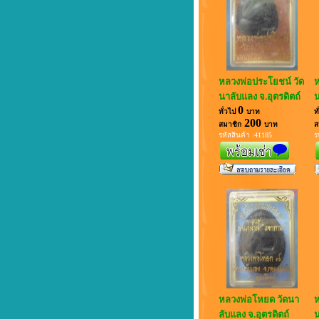
หลวงพ่อประโยชน์ วัด
ห
นาลับแลง จ.อุตรดิตถ์
น
0
ทั่วไป
บาท
ท
200
สมาชิก
บาท
ส
รหัสสินค้า :41185
ร
หลวงพ่อโหยด วัดนา
ห
ลับแลง จ.อุตรดิตถ์
น