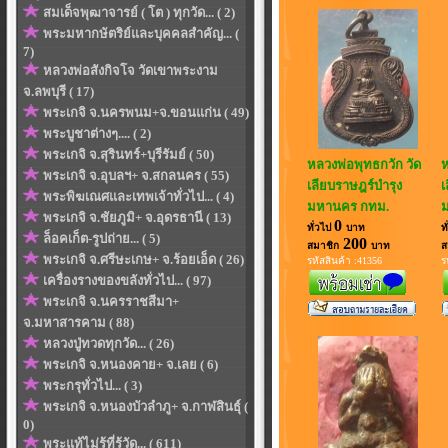
สมเด็จพุฒาจารย์ ( โต ) ทุกวัด... ( 2)
พระมหากษัตริย์และบุคคลสำคัญ... (
7)
หลวงพ่อสังกิจโจ วัดเขาพระงาม
จ.ลพบุรี ( 17)
พระเกจิ จ.นครพนม+จ.ขอนแก่น ( 49)
พระบูชาต่างๆ.... ( 2)
พระเกจิ จ.สุรินทร์+บุรีรัมย์ ( 50)
หลวงพ่อพุทธกวัก วัด
ห
พระเกจิ จ.อุบลฯ+ จ.สกลนคร ( 55)
เลียบราษฎร์บำรุง
เ
พระพิฆเณศและเทพเจ้าทั่วไป... ( 4)
มหานคร กทม.
พระเกจิ จ.ชัยภูมิ+ จ.อุดรธานี ( 13)
0
ทั่วไป
บาท
ท
ล็อคเก็ต-รูปถ่าย... ( 5)
200
สมาชิก
บาท
ส
พระเกจิ จ.ศรีษะเกษ+ จ.ร้อยเอ็ด ( 26)
รหัสสินค้า :41356
ร
เครื่องรางของขลังทั่วไป... ( 97)
พระเกจิ จ.นครราชสีมา+
จ.มหาสารคาม ( 88)
หลวงปู่ทวดทุกวัด... ( 26)
พระเกจิ จ.หนองคาย+ จ.เลย ( 6)
พระกรุทั่วไป... ( 3)
พระเกจิ จ.หนองบัวลำภู+ จ.กาฬสินธุ์ (
0)
พระแท้ไม่รู้ที่รู้วัด... ( 611)