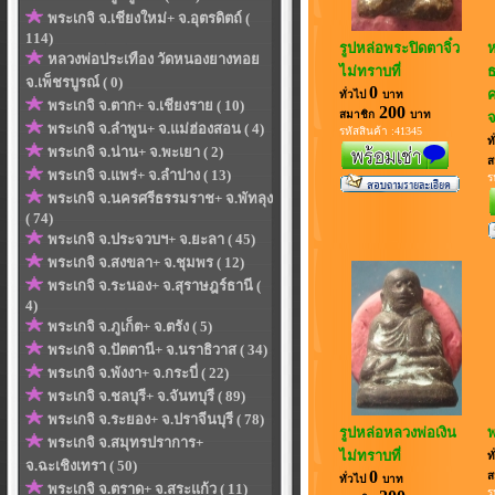
พระเกจิ จ.เชียงใหม่+ จ.อุตรดิตถ์ (
114)
รูปหล่อพระปิดตาจิ๋ว
ห
หลวงพ่อประเทือง วัดหนองยางทอย
ไม่ทราบที่
ธ
จ.เพ็ชรบูรณ์ ( 0)
0
ค
ทั่วไป
บาท
พระเกจิ จ.ตาก+ จ.เชียงราย ( 10)
200
สมาชิก
บาท
จ
พระเกจิ จ.ลำพูน+ จ.แม่ฮ่องสอน ( 4)
รหัสสินค้า :41345
ท
พระเกจิ จ.น่าน+ จ.พะเยา ( 2)
ส
พระเกจิ จ.แพร่+ จ.ลำปาง ( 13)
ร
พระเกจิ จ.นครศรีธรรมราช+ จ.พัทลุง
( 74)
พระเกจิ จ.ประจวบฯ+ จ.ยะลา ( 45)
พระเกจิ จ.สงขลา+ จ.ชุมพร ( 12)
พระเกจิ จ.ระนอง+ จ.สุราษฎร์ธานี (
4)
พระเกจิ จ.ภูเก็ต+ จ.ตรัง ( 5)
พระเกจิ จ.ปัตตานี+ จ.นราธิวาส ( 34)
พระเกจิ จ.พังงา+ จ.กระบี่ ( 22)
พระเกจิ จ.ชลบุรี+ จ.จันทบุรี ( 89)
พระเกจิ จ.ระยอง+ จ.ปราจีนบุรี ( 78)
รูปหล่อหลวงพ่อเงิน
พ
พระเกจิ จ.สมุทรปราการ+
ไม่ทราบที่
ท
จ.ฉะเชิงเทรา ( 50)
0
ส
ทั่วไป
บาท
พระเกจิ จ.ตราด+ จ.สระแก้ว ( 11)
ร